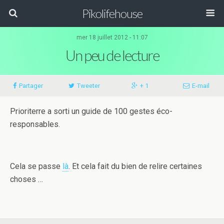
Pikolifehouse
mer 18 juillet 2012 - 11:07
Un peu de lecture
Partager
Tweeter
+ 1
E-mail
Prioriterre a sorti un guide de 100 gestes éco-
responsables.
Cela se passe
là
. Et cela fait du bien de relire certaines
choses …