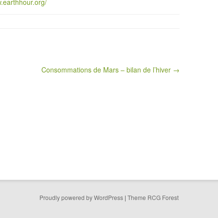
w.earthhour.org/
Consommations de Mars – bilan de l’hiver →
Proudly powered by WordPress
|
Theme RCG Forest