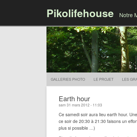
Pikolifehouse
Notre 
GALLERIES PHOTO
LE PROJET
LES GR
Earth hour
sam 31 mars 2012 - 11:03
Ce samedi soir aura lieu earth hour. Une 
ce soir de 20:30 à 21:30 faisons un effo
plus si possible …)