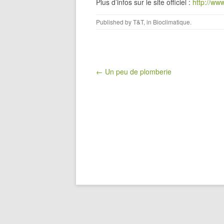
Plus d’infos sur le site officiel :
http://ww
Published by
T&T
, in
Bioclimatique
.
Post navigation
← Un peu de plomberie